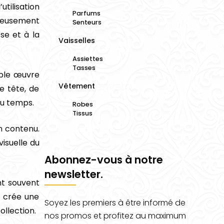
utilisation
Parfums
uleusement
Senteurs
se et à la
Vaisselles
Assiettes
Tasses
able œuvre
Vêtement
e tête, de
du temps.
Robes
Tissus
n contenu.
isuelle du
Abonnez-vous à notre
newsletter.
nt souvent
f crée une
Soyez les premiers à être informé de
ollection.
nos promos et profitez au maximum