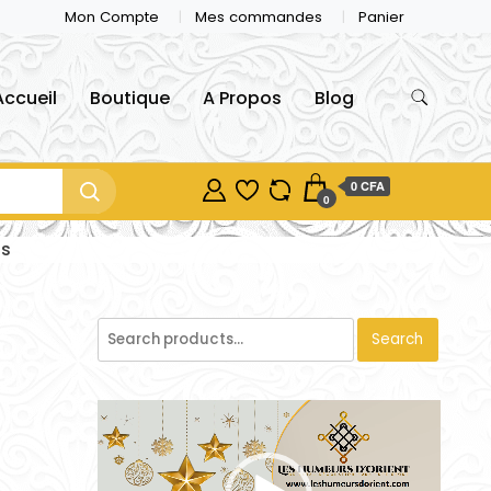
Mon Compte
Mes commandes
Panier
Accueil
Boutique
A Propos
Blog
0 CFA
0
ns
Search
Video
Player