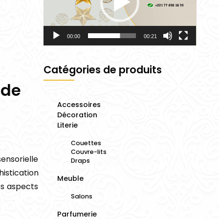
00:00
00:21
Catégories de produits
 de
Accessoires
Décoration
Literie
Couettes
Couvre-lits
nsorielle
Draps
istication
Meuble
es aspects
Salons
Parfumerie