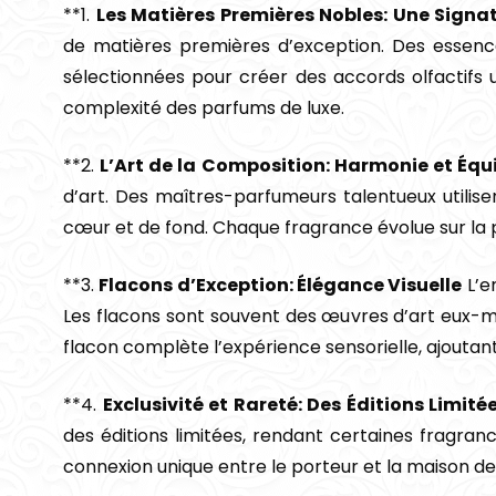
**1.
Les Matières Premières Nobles: Une Signa
de matières premières d’exception. Des essences 
sélectionnées pour créer des accords olfactifs 
complexité des parfums de luxe.
**2.
L’Art de la Composition: Harmonie et Équi
d’art. Des maîtres-parfumeurs talentueux utilis
cœur et de fond. Chaque fragrance évolue sur la p
**3.
Flacons d’Exception: Élégance Visuelle
L’e
Les flacons sont souvent des œuvres d’art eux-m
flacon complète l’expérience sensorielle, ajoutant
**4.
Exclusivité et Rareté: Des Éditions Limité
des éditions limitées, rendant certaines fragra
connexion unique entre le porteur et la maison de