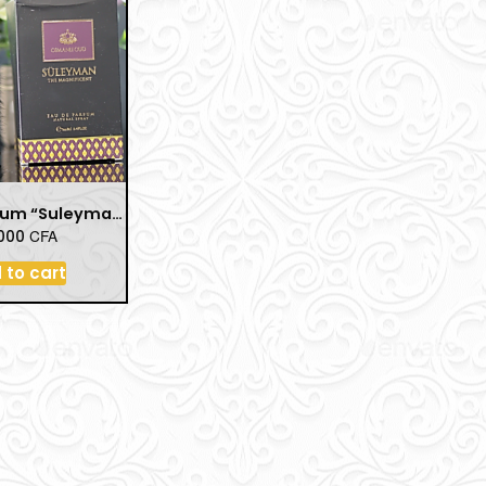
Eau de Parfum “Suleyman the Magnificent” – 100 ml
CFA
.000
 to cart