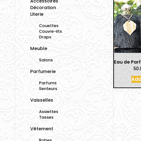
Accessoires
Décoration
Literie
Couettes
Couvre-lits
Draps
Meuble
Salons
50
Parfumerie
Add
Parfums
Senteurs
Vaisselles
Assiettes
Tasses
Vêtement
Robes