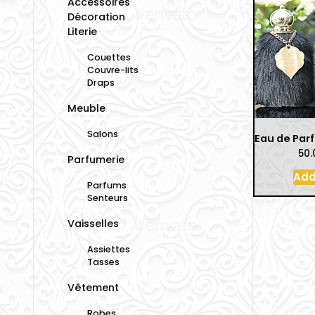
Accessoires
Décoration
Literie
Couettes
Couvre-lits
Draps
Meuble
Salons
50
Parfumerie
Add
Parfums
Senteurs
Vaisselles
Assiettes
Tasses
Vêtement
Robes