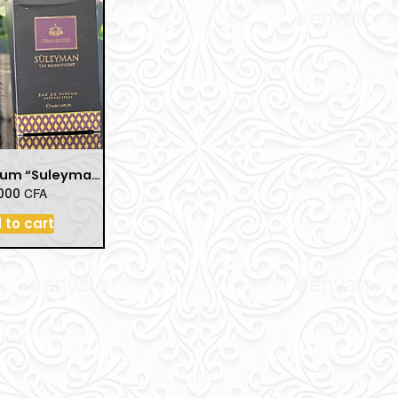
Eau de Parfum “Suleyman the Magnificent” – 100 ml
CFA
.000
 to cart